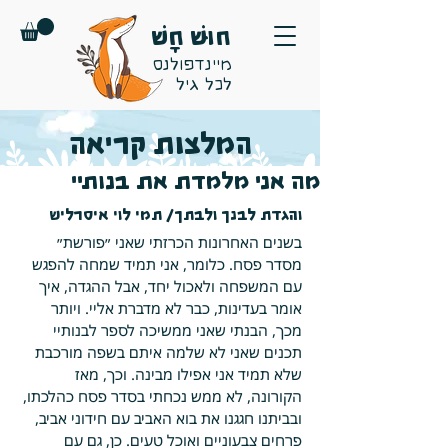
חוּשׁ חָשׁ
מיינדפולנס
לכל גיל
המלצות קריאה
מה אני מלמדת את בנותיי
והגדת לבנך ולבתך/ תמי לוי איסרליש
בשנים האחרונות הכרזתי שאני ״פורשת״ 
מסדר פסח. כלומר, אני תמיד שמחה להפגש 
עם המשפחה ולאכול יחד, אבל ההגדה, איך 
אומר בעדינות, כבר לא מדברת אליי. ויותר 
מכך, הבנתי שאני ממשיכה לספר לבנותיי 
תכנים שאני לא שלמה איתם בשפה מורכבת 
שלא תמיד אני אפילו מבינה. וכך, מאז 
הקורונה, לא ממש נכחתי בסדר פסח כהלכתו, 
ובביתנו חגגנו את בוא האביב עם חידוני אביב, 
פרחים צבעוניים ואוכל טעים. כן, גם עם 