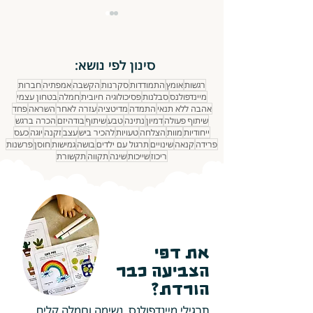
סינון לפי נושא:
רגשות
אומץ
התמודדות
סקרנות
הקשבה
אמפתיה
חברות
נתינה ואכפתיות
מיינדפולנס
סבלנות
פסיכולוגיה חיובית
חמלה
בטחון עצמי
אהבה ללא תנאי
התמדה
מדיטציה
עזרה לאחר
השראה
פחד
שיתוף פעולה
דמיון
נתינה
טבע
שיתוף
בודהיזם
הכרה ברגש
ייחודיות
מוות
הצלחה
טעויות
להכיר ביש
עצב
זקנה
יוגה
כעס
פרידה
קנאה
שינויים
תרגול עם ילדים
בושה
גמישות
חוסן
פרשנות
ריכוז
שייכות
שינה
תקווה
תקשורת
את דפי
הצביעה כבר
הורדת?
תרגילי מיינדפולנס, נשימה וחמלה קלים