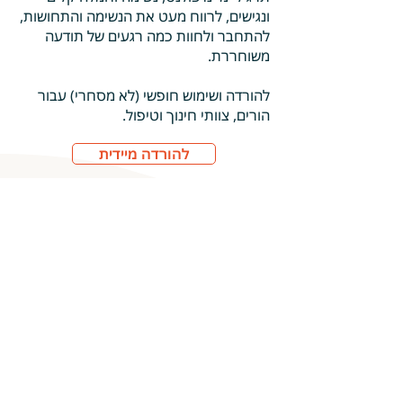
ונגישים, לרווח מעט את הנשימה והתחושות,
להתחבר ולחוות כמה רגעים של תודעה
משוחררת.
להורדה ושימוש חופשי (לא מסחרי) עבור
הורים, צוותי חינוך וטיפול.
להורדה מיידית
רוצה לקבל עדכונים?
מוצרים חדשים, המלצות קריאה, הטבות
והזמנה לתרגולים
אשמח לקבל עדכונים
בכל שלב תוכלו להסיר את כתובת המייל