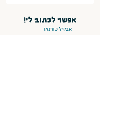
במידה שתרצו לתמוך בעשייה שלי אפשר
אפשר לכתוב לי!
להעביר תשלום בדאנה -
בהתאם ליכולת
ובנדיבות הלב בין 20-50 ש"ח.
במידה
אביגיל טורנאו
והתשלום מכביד עליך אפשר להוריד את
הקובץ ללא תשלום כלל ♡ העברת
התשלום לפייבוקס של:
052-2754182
אשמח לקבל עדכונים אודות פעילויות
והמלצות קריאה
שליחה