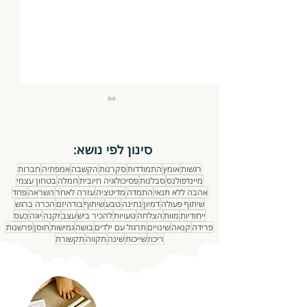
סינון לפי נושא:
רגשות
אומץ
התמודדות
סקרנות
הקשבה
אמפתיה
חברות
נתינה ואכפתיות
מיינדפולנס
סבלנות
פסיכולוגיה חיובית
חמלה
בטחון עצמי
אהבה ללא תנאי
התמדה
מדיטציה
עזרה לאחר
השראה
פחד
שיתוף פעולה
דמיון
נתינה
טבע
שיתוף
בודהיזם
הכרה ברגש
ייחודיות
מוות
הצלחה
טעויות
להכיר ביש
עצב
זקנה
יוגה
כעס
פרידה
קנאה
שינויים
תרגול עם ילדים
בושה
גמישות
חוסן
פרשנות
ריכוז
שייכות
שינה
תקווה
תקשורת