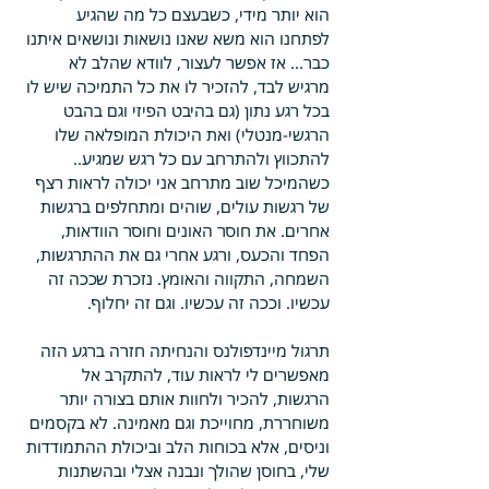
הוא יותר מידי, כשבעצם כל מה שהגיע 
לפתחנו הוא משא שאנו נושאות ונושאים איתנו 
כבר... אז אפשר לעצור, לוודא שהלב לא 
מרגיש לבד, להזכיר לו את כל התמיכה שיש לו 
בכל רגע נתון (גם בהיבט הפיזי וגם בהבט 
הרגשי-מנטלי) ואת היכולת המופלאה שלו 
להתכווץ ולהתרחב עם כל רגש שמגיע.. 
כשהמיכל שוב מתרחב אני יכולה לראות רצף 
של רגשות עולים, שוהים ומתחלפים ברגשות 
אחרים. את חוסר האונים וחוסר הוודאות, 
הפחד והכעס, ורגע אחרי גם את ההתרגשות, 
השמחה, התקווה והאומץ. נזכרת שככה זה 
עכשיו. וככה זה עכשיו. וגם זה יחלוף.
תרגול מיינדפולנס והנחיתה חזרה ברגע הזה 
מאפשרים לי לראות עוד, להתקרב אל 
הרגשות, להכיר ולחוות אותם בצורה יותר 
משוחררת, מחוייכת וגם מאמינה. לא בקסמים 
וניסים, אלא בכוחות הלב וביכולת ההתמודדות 
שלי, בחוסן שהולך ונבנה אצלי ובהשתנות 