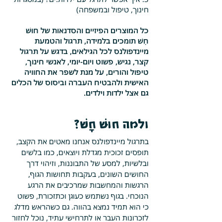
חינוך, טיפול ובמשפחה)
כל המוצרים הפיזיים והסדנאות של
חוּשׁ
חָשׁ
תומכים בלמידה, תרגול והטמעת
מיינדפולנס לכל הגילאים, בדגש על תרגול
קצר, נגיש, פשוט ויום-יומי, לאנשי חינוך,
טיפול והורים, על מנת לשפר את החוויה
האישית ולהבטיח העברה וביסוס של הכלים
גם אצל ילדות וילדים.
ולמה
חוּשׁ חָשׁ?
בתרגול מיינדפולנס אנחנו מאטים את הקצב,
תופסים זכוכית מגדלת ויוצאים, כמו בלשים
ובלשיות, למסע של התבוננות, וזיהוי דרך
החושים השונים, בעקבות תחושות הגוף,
הרגשות והמחשבות שמרכיבים את הרגע
הנוכחי. בגוף נשתמש כעוגן וכתזכורת, פשוט
כי הוא תמיד נמצא בהווה. גם כשהראש מדלג
לזכרונות העבר או לתרחישי עתיד, נוכל לחזור