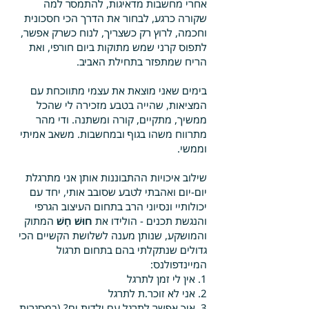
אחרי מחשבות מדאיגות, להתמסר למה
שקורה כרגע, לבחור את הדרך הכי חסכונית
וחכמה, לרוץ רק כשצריך, לנוח כשרק אפשר,
לתפוס קרני שמש מתוקות ביום חורפי, ואת
הריח שמתפזר בתחילת האביב.
בימים שאני מוצאת את עצמי מתווכחת עם
המציאות, שהייה בטבע מזכירה לי שהכל
ממשיך, מתקיים, קורה ומשתנה. ודי מהר
מתרווח משהו בגוף ובמחשבות. משאב אמיתי
וממשי.
שילוב איכויות ההתבוננות אותן אני מתרגלת
יום-יום ואהבתי לטבע שסובב אותי, יחד עם
יכולותיי ונסיוני הרב בתחום העיצוב הגרפי
והנגשת תכנים - הולידו
את
חוּשׁ חָשׁ
ה
מתוק
והמושקע, שנותן מענה לשלושת הקשיים הכי
גדולים שנתקלתי בהם בתחום תרגול
המיינדפולנס:
1. אין לי זמן לתרגל
2. אני לא זוכר.ת לתרגל
3. איך אפשר לתרגל עם ילדות.ים? (במסגרות