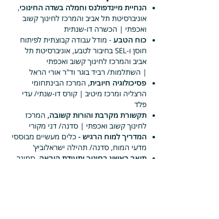
הנחיית מיינדפולנס וחמלה בשדה החינוכי
,
אוניברסיטת תל אביב והמרכז לחינוך קשוב
ואכפתי | הכשרה דו-שנתית
כוח הטבע
- מודל עבודה קבוצתית לפיתוח
חוסן ו-SEL בחיבור לטבע, אוניברסיטת תל
אביב והמרכז לחינוך קשוב ואכפתי
|
השתלמות/
רביד בוגר וד"ר אורי הראל
פסיכולוגיה חיובית,
המרכז הבינתחומי
הרצליה ומרכז מיטיב | קורס דו-שנתי/ עדי
פלד
תקשורת מקרבת והורות קשובה,
המרכז
לחינוך קשוב ואכפתי | סדנה/ דני מקורי
המדריך למוח הרגיש -
כלים מעשיים מבוססי
מדעי המוח, סדנה/ תהילה ישראלוביץ'
תואר ראשון בחינוך ותעודת הוראה,
סמינר
הקיבוצים
פעילות חברתית
כחלק מפעילותי בשגרה אני תורמת מזמני