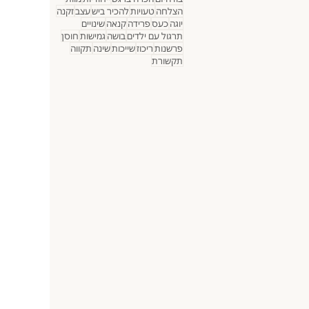
הצלחה
טעויות
להכיר ביש
עצב
זקנה
יוגה
כעס
פרידה
קנאה
שינויים
תרגול עם ילדים
בושה
גמישות
חוסן
פרשנות
ריכוז
שייכות
שינה
תקווה
תקשורת