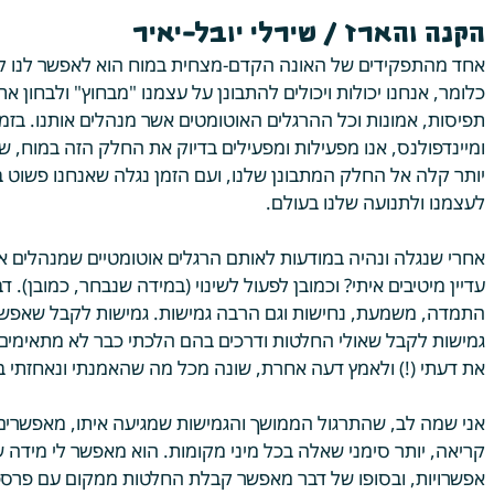
הקנה והארז / שירלי יובל-יאיר
אחד מהתפקידים של האונה הקדם-מצחית במוח הוא לאפשר לנו לע
כלומר, אנחנו יכולות ויכולים להתבונן על עצמנו "מבחוץ" ולבחון 
תפיסות, אמונות וכל ההרגלים האוטומטים אשר מנהלים אותנו. בזמן
ומיינדפולנס, אנו מפעילות ומפעילים בדיוק את החלק הזה במוח, ש
יותר קלה אל החלק המתבונן שלנו, ועם הזמן נגלה שאנחנו פשוט ב
לעצמנו ולתנועה שלנו בעולם. 
אחרי שנגלה ונהיה במודעות לאותם הרגלים אוטומטיים שמנהלים או
עדיין מיטיבים איתי? וכמובן לפעול לשינוי (במידה שנבחר, כמובן). ד
התמדה, משמעת, נחישות וגם הרבה גמישות. גמישות לקבל שאפשר 
גמישות לקבל שאולי החלטות ודרכים בהם הלכתי כבר לא מתאימים ל
את דעתי (!) ולאמץ דעה אחרת, שונה מכל מה שהאמנתי ונאחזתי בו
אני שמה לב, שהתרגול הממושך והגמישות שמגיעה איתו, מאפשרים 
קריאה, יותר סימני שאלה בכל מיני מקומות. הוא מאפשר לי מידה 
אפשרויות, ובסופו של דבר מאפשר קבלת החלטות ממקום עם פרספ