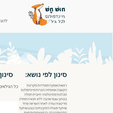
חוּשׁ חָשׁ
מיינדפולנס
להצט
לכל גיל
סינון לפי נושא:
סינון 
רגשות
אומץ
התמודדות
סקרנות
כל הגילאים
הקשבה
אמפתיה
חברות
מיינדפולנס
סבלנות
פסיכולוגיה חיובית
חמלה
בטחון עצמי
אהבה ללא תנאי
התמדה
מדיטציה
עזרה לאחר
השראה
פחד
שיתוף פעולה
דמיון
נתינה
טבע
שיתוף
בודהיזם
הכרה ברגש
ייחודיות
מוות