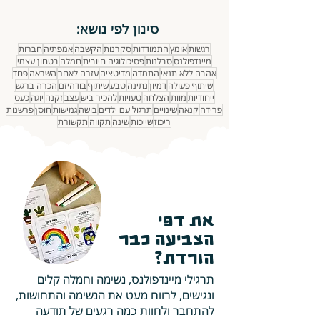
סינון לפי נושא:
רגשות
אומץ
התמודדות
סקרנות
הקשבה
אמפתיה
חברות
נתינה ואכפתיות
מיינדפולנס
סבלנות
פסיכולוגיה חיובית
חמלה
בטחון עצמי
אהבה ללא תנאי
התמדה
מדיטציה
עזרה לאחר
השראה
פחד
שיתוף פעולה
דמיון
נתינה
טבע
שיתוף
בודהיזם
הכרה ברגש
ייחודיות
מוות
הצלחה
טעויות
להכיר ביש
עצב
זקנה
יוגה
כעס
פרידה
קנאה
שינויים
תרגול עם ילדים
בושה
גמישות
חוסן
פרשנות
ריכוז
שייכות
שינה
תקווה
תקשורת
את דפי
הצביעה כבר
הורדת?
תרגילי מיינדפולנס, נשימה וחמלה קלים
ונגישים, לרווח מעט את הנשימה והתחושות,
להתחבר ולחוות כמה רגעים של תודעה