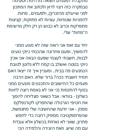
מתקבלת לפעמים תוצאה מדהימה וטעימה 
(ובמקרה כזה רצוי לרוץ ולכתוב את המתכון 
לפני שייעלם מהזכרון), ולפעמים.. פחות. 
לחמניות שטוחות, עוגיות לא מתוקות, קציצות 
מתפרקות וכרוב לא כבוש הן רק חלק מרשימת 
ה"פחות" שלי.
יחד עם זאת אני רואה שזה לא מונע ממני 
להמשיך, ופעם אחרונה שהכנתי ניוקי טעים 
לבנות, חשבתי לעצמי שפעם הבאה אני אכין 
ניוקי בטטה ואשלב בו קמח ללא גלוטן לטובת 
הנמנעים פה בבית.. ומעניין איך זה ייצא! האם 
תמיד חשבתי ככה? ברור שלא. האם הרבה 
פעמים כל החישובים והתכנונים מונעים ממני 
בסוף להתנסות (כי אני לא באמת רוצה לחוות 
כשלון) - בוודאי. אבל כשאני מצליחה להפוך 
את חטיפי הגרנולה שהתפרקו לקורנפלקס 
מפנק - אני יודעת שהחשיבה שלי מתגמשת, 
שהפרספקטיבה מספיק רחבה כדי לחפש 
פתרון, שאני לא נאחזת בכשלון אלא עובדת 
עם מה שיש. וזאת היצירה והלמידה הכי 