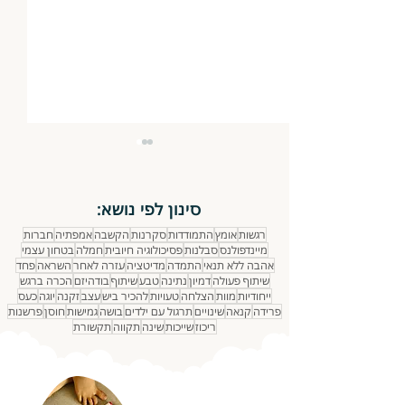
סינון לפי נושא:
רגשות
אומץ
התמודדות
סקרנות
הקשבה
אמפתיה
חברות
נתינה ואכפתיות
מיינדפולנס
סבלנות
פסיכולוגיה חיובית
חמלה
בטחון עצמי
אהבה ללא תנאי
התמדה
מדיטציה
עזרה לאחר
השראה
פחד
שיתוף פעולה
דמיון
נתינה
טבע
שיתוף
בודהיזם
הכרה ברגש
ייחודיות
מוות
הצלחה
טעויות
להכיר ביש
עצב
זקנה
יוגה
כעס
פרידה
קנאה
שינויים
תרגול עם ילדים
בושה
גמישות
חוסן
פרשנות
ריכוז
שייכות
שינה
תקווה
תקשורת