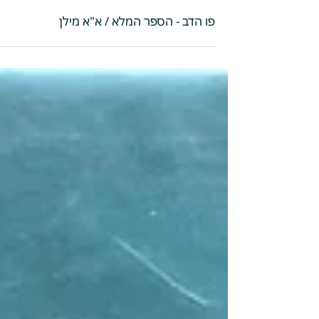
פו הדב - הספר המלא / א"א מילן