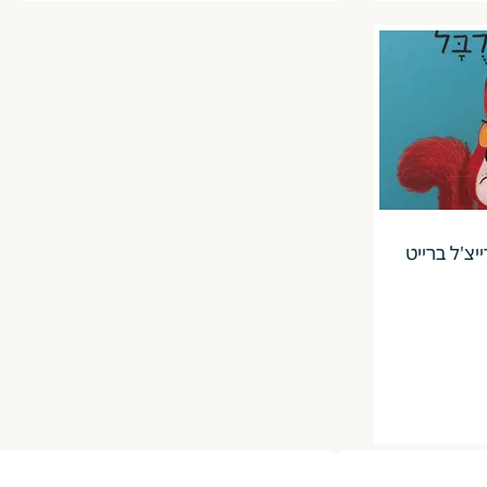
יצ'ל ברייט