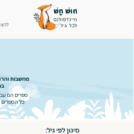
חוּשׁ חָשׁ
מיינדפולנס
להצט
לכל גיל
מחשבות והרהו
במ
ספרים הם עבור
כל הספרים ה
סינון לפי גיל: