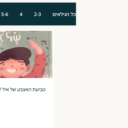
כל הגילאים
2-3
4
5-6
טביעת האצבע של איל /