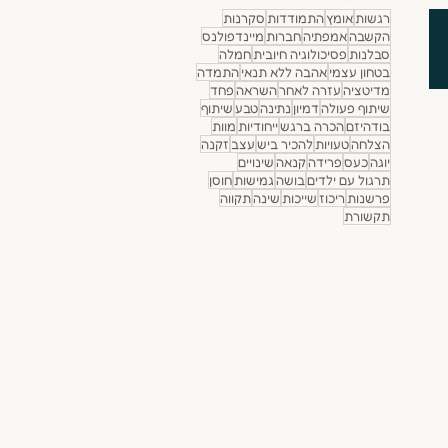
רגשות
אומץ
התמודדות
סקרנות
הקשבה
אמפתיה
חברות
מיינדפולנס
סבלנות
פסיכולוגיה חיובית
חמלה
בטחון עצמי
אהבה ללא תנאי
התמדה
מדיטציה
עזרה לאחר
השראה
פחד
שיתוף פעולה
דמיון
נתינה
טבע
שיתוף
בודהיזם
הכרה ברגש
ייחודיות
מוות
הצלחה
טעויות
להכיר ביש
עצב
זקנה
יוגה
כעס
פרידה
קנאה
שינויים
תרגול עם ילדים
בושה
גמישות
חוסן
פרשנות
ריכוז
שייכות
שינה
תקווה
תקשורת