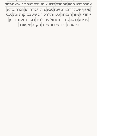
סינון לפי נושא:
רגשות
אומץ
התמודדות
סקרנות
הקשבה
אמפתיה
חברות
מיינדפולנס
סבלנות
פסיכולוגיה חיובית
חמלה
בטחון עצמי
אהבה ללא תנאי
התמדה
מדיטציה
עזרה לאחר
השראה
פחד
שיתוף פעולה
דמיון
נתינה
טבע
שיתוף
בודהיזם
הכרה ברגש
ייחודיות
מוות
הצלחה
טעויות
להכיר ביש
עצב
זקנה
יוגה
כעס
פרידה
קנאה
שינויים
תרגול עם ילדים
בושה
גמישות
חוסן
פרשנות
ריכוז
שייכות
שינה
תקווה
תקשורת