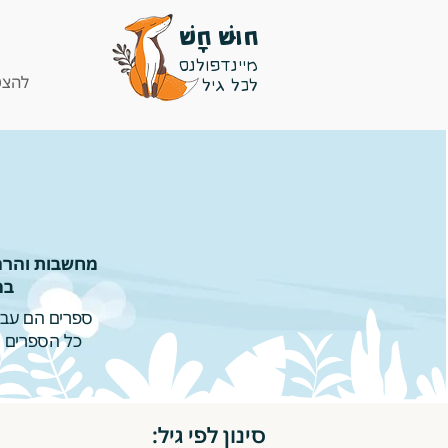
חוּשׁ חָשׁ
מיינדפולנס
להצט
לכל גיל
מחשבות והרהו
במ
ספרים הם עבור
כל הספרים ה
סינון לפי גיל: