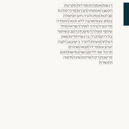
רגשות
אומץ
התמודדות
סקרנות
הקשבה
אמפתיה
חברות
מיינדפולנס
סבלנות
פסיכולוגיה חיובית
חמלה
בטחון עצמי
אהבה ללא תנאי
התמדה
מדיטציה
עזרה לאחר
השראה
פחד
שיתוף פעולה
דמיון
נתינה
טבע
שיתוף
בודהיזם
הכרה ברגש
ייחודיות
מוות
הצלחה
טעויות
להכיר ביש
עצב
זקנה
יוגה
כעס
פרידה
קנאה
שינויים
תרגול עם ילדים
בושה
גמישות
חוסן
פרשנות
ריכוז
שייכות
שינה
תקווה
תקשורת