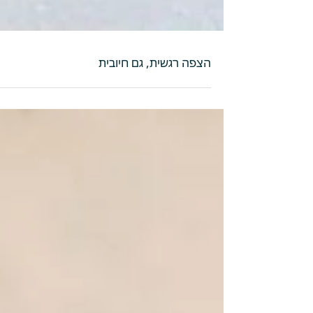
הצפה רגשית, גם חיובית